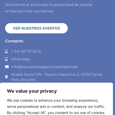
facilitamos al alumnado la posibilidad de alquilar
embarcaciones recreativas.
VER NUESTROS EVENTOS
Contacto
(+34) 617 37 56 15
WhatsApp
info@escuelanavegacionsantapola.es
Muelle Norte S/N - Puerto Deportivo 2, 03130 Santa
Pola, Alicante
We value your privacy
We use cookies to enhance your browsing experience,
serve personalized ads or content, and analyze our traffic.
© 2023 Escuela Navegación Santa Pola – Desarrollado por
By clicking "Accept All", you consent to our use of cookies.
Lead-In Business
|
Política de Privacidad
|
Política de Cookies