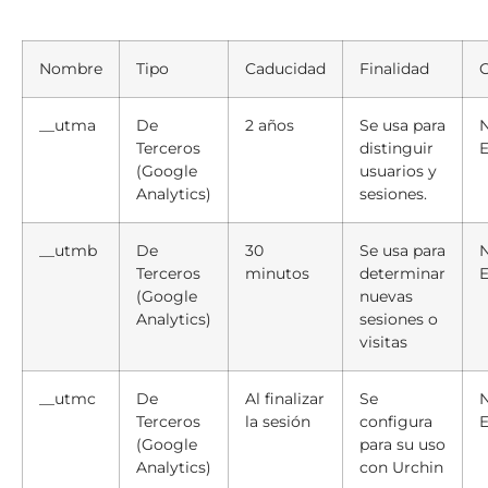
Nombre
Tipo
Caducidad
Finalidad
C
__utma
De
2 años
Se usa para
Terceros
distinguir
E
(Google
usuarios y
Analytics)
sesiones.
__utmb
De
30
Se usa para
Terceros
minutos
determinar
E
(Google
nuevas
Analytics)
sesiones o
visitas
__utmc
De
Al finalizar
Se
Terceros
la sesión
configura
E
(Google
para su uso
Analytics)
con Urchin