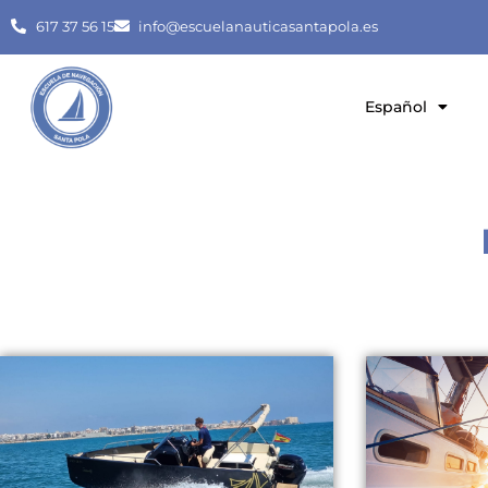
617 37 56 15
info@escuelanauticasantapola.es
Español