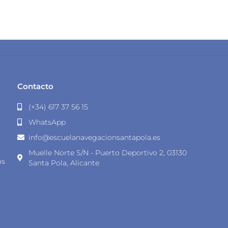
Contacto
(+34) 617 37 56 15
WhatsApp
info@escuelanavegacionsantapola.es
Muelle Norte S/N - Puerto Deportivo 2, 03130
os
Santa Pola, Alicante