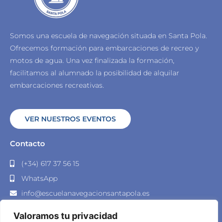
Somos una escuela de navegación situada en Santa Pola.
Ofrecemos formación para embarcaciones de recreo y
motos de agua.
Una vez finalizada la formación,
facilitamos al alumnado la posibilidad de alquilar
embarcaciones recreativas.
VER NUESTROS EVENTOS
Contacto
(+34) 617 37 56 15
WhatsApp
info@escuelanavegacionsantapola.es
Muelle Norte S/N - Puerto Deportivo 2, 03130 Santa
Valoramos tu privacidad
Pola, Alicante