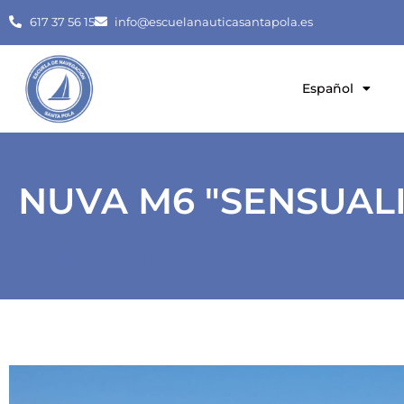
617 37 56 15
info@escuelanauticasantapola.es
Español
NUVA M6 "SENSUALI
Velero HANSE 430e