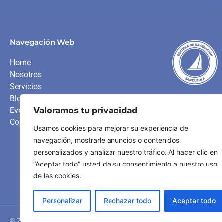
Navegación Web
Home
Nosotros
Servicios
Blog
Somos una escuela d
Valoramos tu privacidad
Eventos
embarcaciones de re
Contacto
al alumnado la posibi
Usamos cookies para mejorar su experiencia de
navegación, mostrarle anuncios o contenidos
personalizados y analizar nuestro tráfico. Al hacer clic en
VER NUESTROS
“Aceptar todo” usted da su consentimiento a nuestro uso
de las cookies.
Personalizar
Rechazar todo
Aceptar todo
© 2023 Escuela Navegación Santa Pola – Desarrollado por
Lead-In