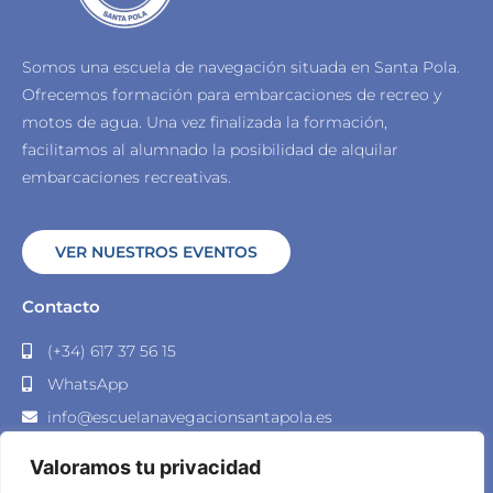
Somos una escuela de navegación situada en Santa Pola.
Ofrecemos formación para embarcaciones de recreo y
motos de agua.
Una vez finalizada la formación,
facilitamos al alumnado la posibilidad de alquilar
embarcaciones recreativas.
VER NUESTROS EVENTOS
Contacto
(+34) 617 37 56 15
WhatsApp
info@escuelanavegacionsantapola.es
Muelle Norte S/N - Puerto Deportivo 2, 03130 Santa
Valoramos tu privacidad
Pola, Alicante