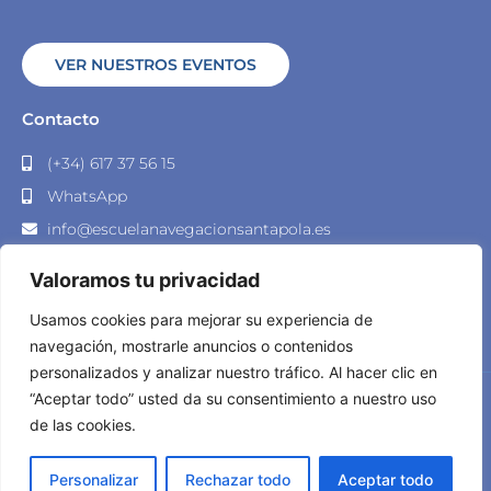
VER NUESTROS EVENTOS
Contacto
(+34) 617 37 56 15
WhatsApp
info@escuelanavegacionsantapola.es
Muelle Norte S/N - Puerto Deportivo 2, 03130 Santa
Valoramos tu privacidad
Pola, Alicante
Usamos cookies para mejorar su experiencia de
navegación, mostrarle anuncios o contenidos
personalizados y analizar nuestro tráfico. Al hacer clic en
“Aceptar todo” usted da su consentimiento a nuestro uso
© 2023 Escuela Navegación Santa Pola – Desarrollado por
de las cookies.
Lead-In Business
|
Política de Privacidad
|
Política de Cookies
Contáctanos
Personalizar
Rechazar todo
Aceptar todo